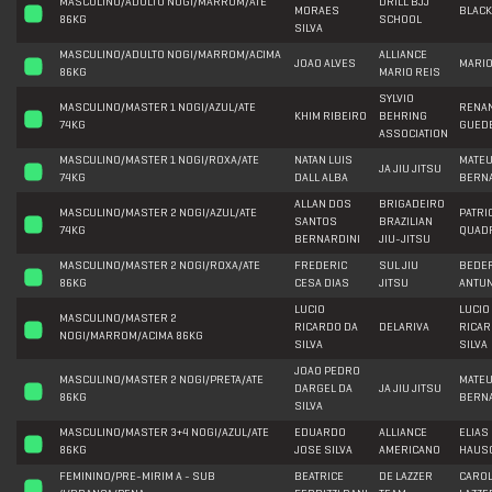
MASCULINO/ADULTO NOGI/MARROM/ATE
DRILL BJJ
MORAES
BLACK
86KG
SCHOOL
SILVA
MASCULINO/ADULTO NOGI/MARROM/ACIMA
ALLIANCE
JOAO ALVES
MARIO
86KG
MARIO REIS
SYLVIO
MASCULINO/MASTER 1 NOGI/AZUL/ATE
RENA
KHIM RIBEIRO
BEHRING
74KG
GUED
ASSOCIATION
MASCULINO/MASTER 1 NOGI/ROXA/ATE
NATAN LUIS
MATE
JA JIU JITSU
74KG
DALL ALBA
BERN
ALLAN DOS
BRIGADEIRO
MASCULINO/MASTER 2 NOGI/AZUL/ATE
PATRI
SANTOS
BRAZILIAN
74KG
QUAD
BERNARDINI
JIU-JITSU
MASCULINO/MASTER 2 NOGI/ROXA/ATE
FREDERIC
SUL JIU
BEDE
86KG
CESA DIAS
JITSU
ANTU
LUCIO
LUCIO
MASCULINO/MASTER 2
RICARDO DA
DELARIVA
RICAR
NOGI/MARROM/ACIMA 86KG
SILVA
SILVA
JOAO PEDRO
MASCULINO/MASTER 2 NOGI/PRETA/ATE
MATE
DARGEL DA
JA JIU JITSU
86KG
BERN
SILVA
MASCULINO/MASTER 3+4 NOGI/AZUL/ATE
EDUARDO
ALLIANCE
ELIAS
86KG
JOSE SILVA
AMERICANO
HAUS
FEMININO/PRE-MIRIM A - SUB
BEATRICE
DE LAZZER
CAROL