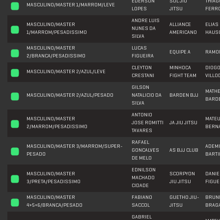
EDERSON
SUL JIU
THIAG
MASCULINO/MASTER 1/MARROM/LEVE
LOPES
JITSU
FERR
ANDRE LUIS
MASCULINO/MASTER
ALLIANCE
ELIAS
NUNES DA
1/MARROM/PESADISSIMO
AMERICANO
HAUS
SILVA
MASCULINO/MASTER
LUCAS
EQUIPE A
RAMO
2/BRANCA/PESADISSIMO
FIGUEIRA
CLEYTON
MINHOCA
DIOG
MASCULINO/MASTER 2/AZUL/LEVE
CRESTANI
FIGHT TEAM
VILLO
GILSON
MATH
MASCULINO/MASTER 2/AZUL/PESADO
NATALICIO DA
BARDEN BJJ
BARD
SILVA
ANTONIO
MASCULINO/MASTER
MATE
JOSE ROMITTI
JA JIU JITSU
2/MARROM/PESADISSIMO
BERN
TAVARES
RAFAEL
MASCULINO/MASTER 3/MARROM/SUPER-
ADEM
GONCALVES
AS BJJ CLUB
PESADO
BARTI
DE MELO
EDNILSON
MASCULINO/MASTER
SCORPYON
DANIE
MACHADO
3/PRETA/PESADISSIMO
JIU JITSU
FIGUE
CIDADE
MASCULINO/MASTER
FABIANO
GUETHO JIU-
BRUN
4+5+6/BRANCA/PESADO
SACCOL
JITSU
BRAG
GABRIEL