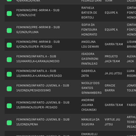
4/BRANCA/PENA
FEDRIZZI DANI
TEAM
LAZZE
RAFAELA
CINTIA
FEMININO/PRE-MIRIM A - SUB
BATISTA DE
EQUIPE A
FONT
4/CINZA/LEVE
BORTOLI
HONO
SOFIA DA
CINTIA
FEMININO/PRE-MIRIM B - SUB
FONTOURA
EQUIPE A
FONT
6/CINZA/PLUMA
HONORATO
HONO
FEMININO/PRE-MIRIM B - SUB
ANGELINA
LISIA
GARRA TEAM
6/CINZA/SUPER-PESADO
LOU DEMARI
BRAND
ISADORA
FEMININO/INFANTIL A - SUB
PROJETO
ALEX
GASPARONI
10/AMARELA+LARANJA/MEDIO
JACA TEAM
JACA
PANTALEAO
FEMININO/INFANTIL A - SUB
GABRIELA
LUAN
JA JIU JITSU
10/AMARELA+LARANJA/PESADO
ZATTA
RODR
NICOLLY DOS
FEMININO/INFANTO-JUVENIL A - SUB
GRACIE
JONAT
SANTOS
14/CINZA/PESADISSIMO
BARRA
TOLEN
SPANAMBERG
ANDRINE
FEMININO/INFANTO-JUVENIL B - SUB
JULIANA
GARRA TEAM
FABIO
15/BRANCA/SUPER-PESADO
CYGAINSKI
ARTH
FEMININO/INFANTO-JUVENIL B - SUB
MANUELA DA
VIRTUE JIU
TEIXE
15/CINZA/PENA
SILVEIRA
JITSU
PEGA
EMANUELLI