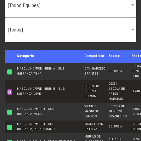
[Todas Equipes]
[Todos]
Categoria
Competidor
Equipe
Prof
CINTIA
MASCULINO/PRE-MIRIM A - SUB
DAVI NARCISO
EQUIPE A
FONT
4/BRANCA/PENA
BRANTES
HONO
OSS |
CONRADO
MASCULINO/PRE-MIRIM B - SUB
ESCOLA DE
CORREA
LEAN
6/BRANCA/LEVE
ARTES
BORDIN
MARCIAIS
VICENTE
ESCOLA DE
MASCULINO/MIRIM - SUB
BRUN
MAGNI DE
JIU-JITSU
8/BRANCA/MEDIO
OLIVE
CAMPOS
BRASILEIRO
MASCULINO/MIRIM - SUB
MIGUEL LENZ
DIEGO
EQUIPE A
8/BRANCA/PESADISSIMO
DA SILVA
BARR
MURILO DE
ALLIANCE
DANIE