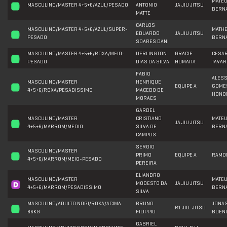
MATE
MASCULINO/MASTER 4+5+6/AZUL/PESADO
ANTONIO
JA JIU JITSU
BERN
MATTE
CARLOS
MASCULINO/MASTER 4+5+6/AZUL/SUPER-
MATH
EDUARDO
JA JIU JITSU
PESADO
BERN
SOARES DANI
MASCULINO/MASTER 4+5+6/ROXA/MEIO-
UERLINGTON
GRACIE
CESA
PESADO
DIAS DA SILVA
HUMAITA
TAVAR
FABIO
ALES
MASCULINO/MASTER
HENRIQUE
EQUIPE A
GOME
4+5+6/ROXA/PESADISSIMO
MACEDO DE
HONO
MORAES
GARDEL
MASCULINO/MASTER
CRISTIANO
MATE
JA JIU JITSU
4+5+6/MARROM/MEDIO
SILVA DE
BERN
CAMPOS
SERGIO
MASCULINO/MASTER
PRIMO
EQUIPE A
RAMO
4+5+6/MARROM/MEIO-PESADO
PEREIRA
ELIANDRO
MASCULINO/MASTER
MATE
MODESTO DA
JA JIU JITSU
4+5+6/MARROM/PESADISSIMO
BERN
SILVA
MASCULINO/ADULTO NOGI/ROXA/ACIMA
BRUNO
JONA
R1 JIU-JITSU
86KG
FILIPPIO
BOEN
GABRIEL