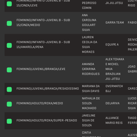
FEMININO/INFANTO-JUVENIL B - SUB
LUIZ F
PEDROSO
JA JIU JITSU
15/CINZA/LEVE
RIGO
COMIN
ANA
FEMININO/INFANTO-JUVENIL B - SUB
CAROLINA
GARRA TEAM
FABIO
15/CINZA/MEDIO
GOULART
SILVA
LAUREN
DEIVI
FEMININO/INFANTO-JUVENIL B - SUB
CECILIA DA
EQUIPE A
ROCH
15/AMARELA/PENA
SILVA
PALE
MORAES
ALEX TCHAKA
AMANDA
E MICHEL
JOAO
FEMININO/JUVENIL/BRANCA/LEVE
CATARINA
MAIA
GABRI
RODRIGUES
BRAZILIAN
JIU-JITSU
MARIANA DA
OVERMATCH
FEMININO/JUVENIL/BRANCA/PESADISSIMO
CARE
SILVA DAVIS
BJJ
NATHALIA DE
LUCIO
FEMININO/ADULTO/ROXA/MEDIO
SOUZA
DELARIVA
RICAR
MACHADO
SILVA
JAKELINE
ALLIANCE
TIAGO
FEMININO/ADULTO/ROXA/SUPER-PESADO
SILVA DE
MARIO REIS
FERRE
SOUZA
CINTIA
ALES