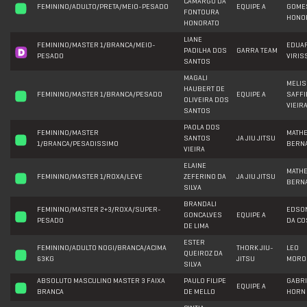
CAMARGO DA
FEMININO/ADULTO/PRETA/MEIO-PESADO
EQUIPE A
GOME
FONTOURA
HONO
HONORATO
LIANE
FEMININO/MASTER 1/BRANCA/MEIO-
EDUA
PADILHA DOS
GARRA TEAM
PESADO
VIRIS
SANTOS
MAGALI
MELIS
HAUBERT DE
FEMININO/MASTER 1/BRANCA/PESADO
EQUIPE A
SAFFI
OLIVEIRA DOS
VIEIR
SANTOS
PAOLA DOS
FEMININO/MASTER
MATH
SANTOS
JA JIU JITSU
1/BRANCA/PESADISSIMO
BERN
VIEIRA
ELAINE
MATH
FEMININO/MASTER 1/ROXA/LEVE
ZEFERINO DA
JA JIU JITSU
BERN
SILVA
BRANDALI
FEMININO/MASTER 2+3/ROXA/SUPER-
EDSON
GONCALVES
EQUIPE A
PESADO
DA CO
DE LIMA
ESTER
FEMININO/ADULTO NOGI/BRANCA/ACIMA
THORK JIU-
LEO
QUEIROZ DA
63KG
JITSU
MORO
SILVA
ABSOLUTO MASCULINO MASTER 3 FAIXA
PAULO FILIPE
GABRI
EQUIPE A
BRANCA
DE MELLO
HORN