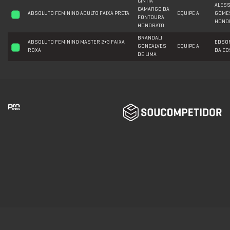
CINTIA
ALES
CAMARGO DA
ABSOLUTO FEMININO ADULTO FAIXA PRETA
EQUIPE A
GOME
FONTOURA
HONO
HONORATO
BRANDALI
ABSOLUTO FEMININO MASTER 2+3 FAIXA
EDSON
GONCALVES
EQUIPE A
ROXA
DA CO
DE LIMA