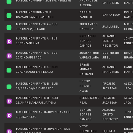
MASCULINO/MIRIM - SUB 8/CINZA/LEVE
ANDRADE DE
MARIO REIS
MART
ALMEIDA
MASCULINO/MIRIM - SUB
GABRIEL
DOUG
GARRA TEAM
8/AMARELA/MEIO-PESADO
ZANOTTO
RAMO
MASCULINO/INFANTIL A - SUB
THEO AMARO
MATH
JA JIU JITSU
10/BRANCA/PESADO
BARBOSA
BERN
BERNARDO
ALLIANCE
MASCULINO/INFANTIL A - SUB
JONA
SOARES
CRISTO
10/CINZA/PLUMA
ENNE
CAMPOS
REDENTOR
MASCULINO/INFANTIL A - SUB
JOAO ARTHUR
GUETHO JIU-
BRUN
10/CINZA/PESADO
VARGAS LARA
JITSU
BRAG
BRYAN
MASCULINO/INFANTIL A - SUB
ALLIANCE
DANIE
MORAES
10/CINZA/SUPER-PESADO
MARIO REIS
MART
GALHANO
HEITOR
MASCULINO/INFANTIL B - SUB
PROJETO
ALEX
BILASKI
12/BRANCA/MEIO-PESADO
JACA TEAM
JACA
ALLEN
MASCULINO/INFANTIL B - SUB
PEDRO CORTE
PROJETO
ALEX
12/AMARELA+LARANJA/PENA
REAL
JACA TEAM
JACA
BENICIO
ALLIANCE
MASCULINO/INFANTO-JUVENIL A - SUB
JONA
SOARES
CRISTO
14/CINZA/LEVE
ENNE
CAMPOS
REDENTOR
VITOR
MASCULINO/INFANTO-JUVENIL A - SUB
DIEGO
DORNELLES
EQUIPE A