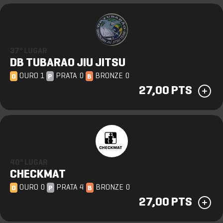
37º LUGAR
DB TUBARAO JIU JITSU
OURO 1
PRATA 0
BRONZE 0
O
P
B
27,00 PTS
40º LUGAR
CHECKMAT
OURO 0
PRATA 4
BRONZE 0
O
P
B
27,00 PTS