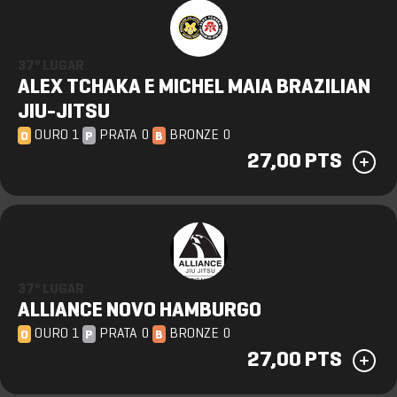
37º LUGAR
ALEX TCHAKA E MICHEL MAIA BRAZILIAN
JIU-JITSU
OURO 1
PRATA 0
BRONZE 0
O
P
B
27,00 PTS
37º LUGAR
ALLIANCE NOVO HAMBURGO
OURO 1
PRATA 0
BRONZE 0
O
P
B
27,00 PTS