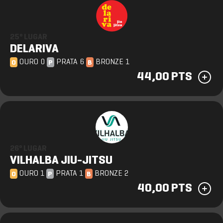
25º LUGAR
DELARIVA
OURO 0
PRATA 6
BRONZE 1
O
P
B
44,00 PTS
26º LUGAR
VILHALBA JIU-JITSU
OURO 1
PRATA 1
BRONZE 2
O
P
B
40,00 PTS