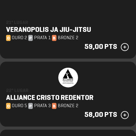
21º LUGAR
VERANOPOLIS JA JIU-JITSU
OURO 2
PRATA 1
BRONZE 2
O
P
B
59,00 PTS
22º LUGAR
ALLIANCE CRISTO REDENTOR
OURO 5
PRATA 3
BRONZE 2
O
P
B
58,00 PTS