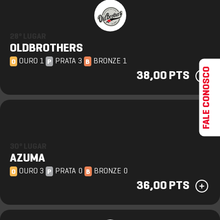
28º LUGAR
OLDBROTHERS
OURO 1
PRATA 3
BRONZE 1
O
P
B
FALE CONOSCO
38,00 PTS
30º LUGAR
AZUMA
OURO 3
PRATA 0
BRONZE 0
O
P
B
36,00 PTS