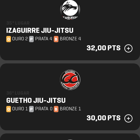
35º LUGAR
IZAGUIRRE JIU-JITSU
OURO 2
PRATA 4
BRONZE 4
O
P
B
32,00 PTS
36º LUGAR
GUETHO JIU-JITSU
OURO 1
PRATA 0
BRONZE 1
O
P
B
30,00 PTS