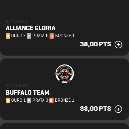
27º LUGAR
ALLIANCE GLORIA
OURO 3
PRATA 0
BRONZE 1
O
P
B
38,00 PTS
28º LUGAR
BUFFALO TEAM
OURO 1
PRATA 3
BRONZE 1
O
P
B
38,00 PTS