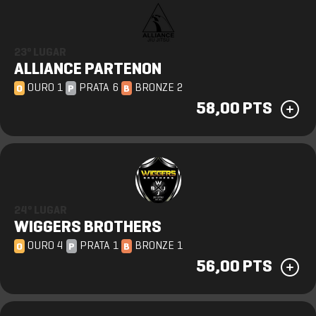
23º LUGAR
ALLIANCE PARTENON
OURO 1
PRATA 6
BRONZE 2
O
P
B
58,00 PTS
24º LUGAR
WIGGERS BROTHERS
OURO 4
PRATA 1
BRONZE 1
O
P
B
56,00 PTS