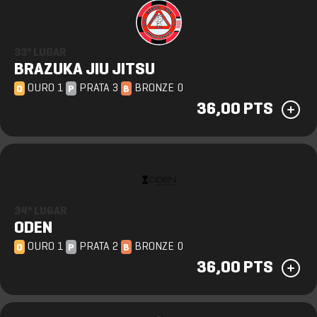
33º LUGAR
BRAZUKA JIU JITSU
OURO 1
PRATA 3
BRONZE 0
O
P
B
36,00 PTS
34º LUGAR
ODEN
OURO 1
PRATA 2
BRONZE 0
O
P
B
36,00 PTS