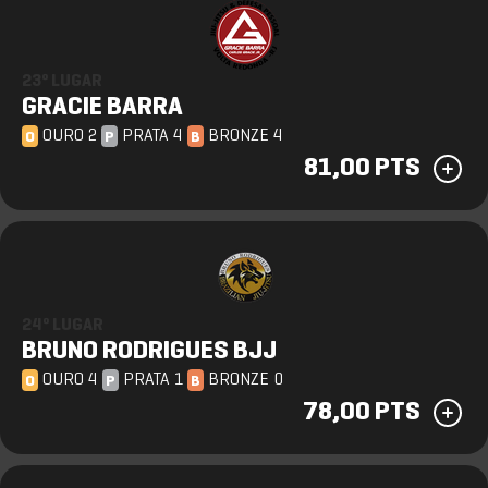
23º LUGAR
GRACIE BARRA
OURO 2
PRATA 4
BRONZE 4
O
P
B
81,00 PTS
24º LUGAR
BRUNO RODRIGUES BJJ
OURO 4
PRATA 1
BRONZE 0
O
P
B
78,00 PTS