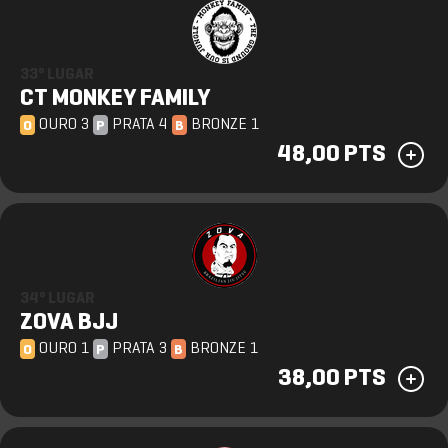
33º LUGAR
CT MONKEY FAMILY
OURO 3
PRATA 4
BRONZE 1
O
P
B
48,00 PTS
34º LUGAR
ZOVA BJJ
OURO 1
PRATA 3
BRONZE 1
O
P
B
38,00 PTS