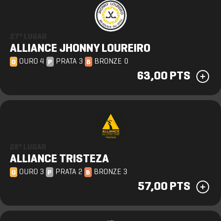
27º LUGAR
ALLIANCE JHONNY LOUREIRO
OURO 4
PRATA 3
BRONZE 0
O
P
B
63,00 PTS
28º LUGAR
ALLIANCE TRISTEZA
OURO 3
PRATA 2
BRONZE 3
O
P
B
57,00 PTS