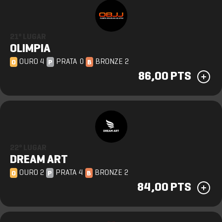
21º LUGAR
OLIMPIA
OURO 4
PRATA 0
BRONZE 2
O
P
B
86,00 PTS
22º LUGAR
DREAM ART
OURO 2
PRATA 4
BRONZE 2
O
P
B
84,00 PTS