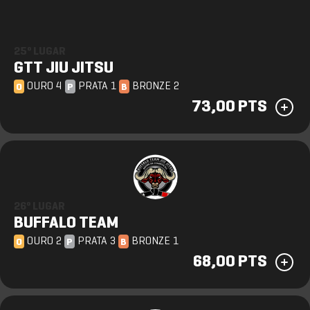
25º LUGAR
GTT JIU JITSU
OURO 4
PRATA 1
BRONZE 2
O
P
B
73,00 PTS
26º LUGAR
BUFFALO TEAM
OURO 2
PRATA 3
BRONZE 1
O
P
B
68,00 PTS