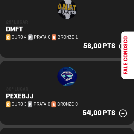
29º LUGAR
DMFT
OURO 4
PRATA 0
BRONZE 1
FALE CONOSCO
O
P
B
56,00 PTS
30º LUGAR
PEXEBJJ
OURO 3
PRATA 0
BRONZE 0
O
P
B
54,00 PTS