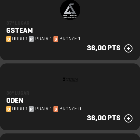
37º LUGAR
GSTEAM
OURO 1
PRATA 1
BRONZE 1
O
P
B
36,00 PTS
38º LUGAR
ODEN
OURO 1
PRATA 1
BRONZE 0
O
P
B
36,00 PTS