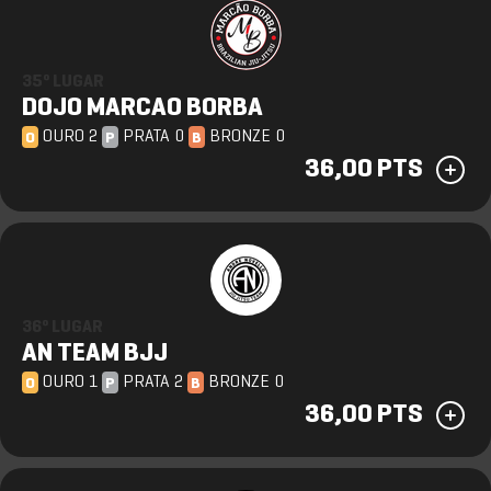
35º LUGAR
DOJO MARCAO BORBA
OURO 2
PRATA 0
BRONZE 0
O
P
B
36,00 PTS
36º LUGAR
AN TEAM BJJ
OURO 1
PRATA 2
BRONZE 0
O
P
B
36,00 PTS