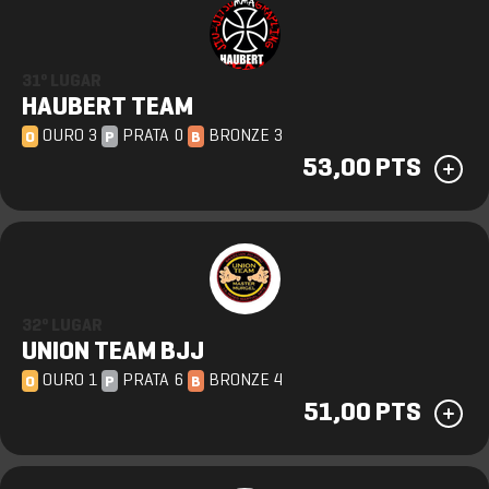
31º LUGAR
HAUBERT TEAM
OURO 3
PRATA 0
BRONZE 3
O
P
B
53,00 PTS
32º LUGAR
UNION TEAM BJJ
OURO 1
PRATA 6
BRONZE 4
O
P
B
51,00 PTS