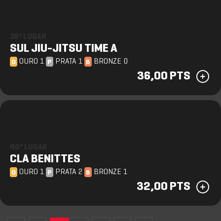
38º LUGAR
SUL JIU-JITSU TIME A
OURO 1
PRATA 1
BRONZE 0
O
P
B
36,00 PTS
40º LUGAR
CLA BENITTES
OURO 1
PRATA 2
BRONZE 1
O
P
B
32,00 PTS