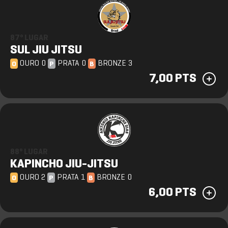
87º LUGAR
SUL JIU JITSU
OURO 0
PRATA 0
BRONZE 3
O
P
B
7,00 PTS
88º LUGAR
KAPINCHO JIU-JITSU
OURO 2
PRATA 1
BRONZE 0
O
P
B
6,00 PTS