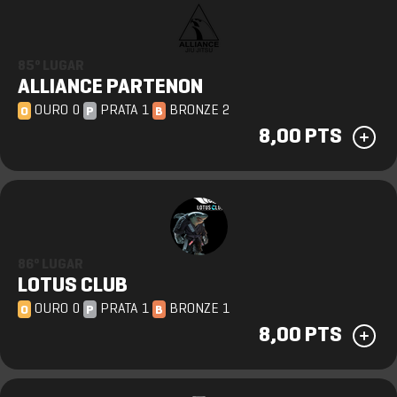
85º LUGAR
ALLIANCE PARTENON
OURO 0
PRATA 1
BRONZE 2
O
P
B
8,00 PTS
86º LUGAR
LOTUS CLUB
OURO 0
PRATA 1
BRONZE 1
O
P
B
8,00 PTS