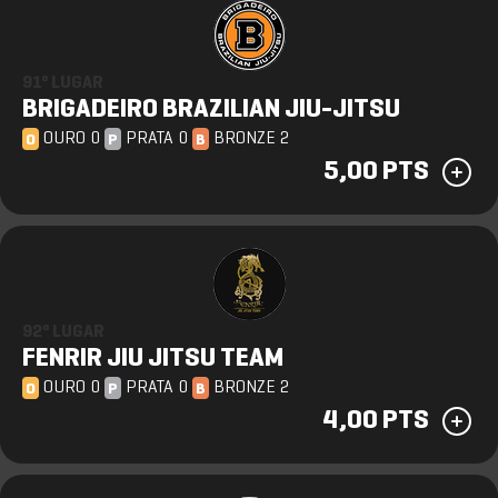
91º LUGAR
BRIGADEIRO BRAZILIAN JIU-JITSU
OURO 0
PRATA 0
BRONZE 2
O
P
B
5,00 PTS
92º LUGAR
FENRIR JIU JITSU TEAM
OURO 0
PRATA 0
BRONZE 2
O
P
B
4,00 PTS