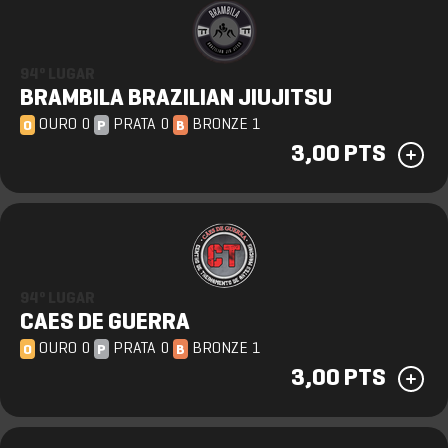
94º LUGAR
BRAMBILA BRAZILIAN JIUJITSU
OURO 0
PRATA 0
BRONZE 1
O
P
B
3,00 PTS
94º LUGAR
CAES DE GUERRA
OURO 0
PRATA 0
BRONZE 1
O
P
B
3,00 PTS