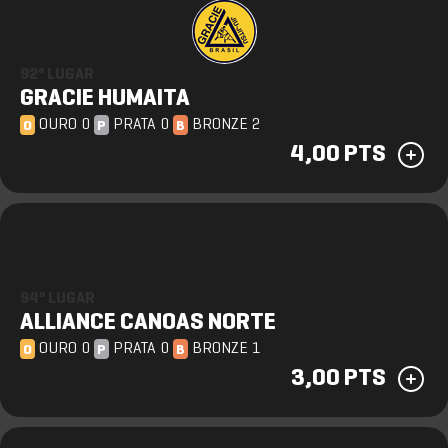
92º LUGAR
GRACIE HUMAITA
OURO 0
PRATA 0
BRONZE 2
O
P
B
4,00 PTS
94º LUGAR
ALLIANCE CANOAS NORTE
OURO 0
PRATA 0
BRONZE 1
O
P
B
3,00 PTS