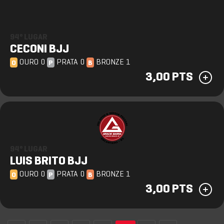
94º LUGAR
CECONI BJJ
OURO 0
PRATA 0
BRONZE 1
O
P
B
3,00 PTS
94º LUGAR
LUIS BRITO BJJ
OURO 0
PRATA 0
BRONZE 1
O
P
B
3,00 PTS