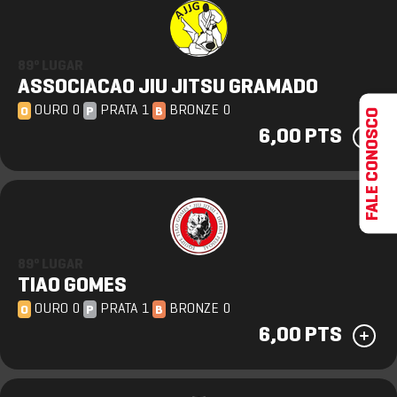
89º LUGAR
ASSOCIACAO JIU JITSU GRAMADO
OURO 0
PRATA 1
BRONZE 0
FALE CONOSCO
O
P
B
6,00 PTS
89º LUGAR
TIAO GOMES
OURO 0
PRATA 1
BRONZE 0
O
P
B
6,00 PTS