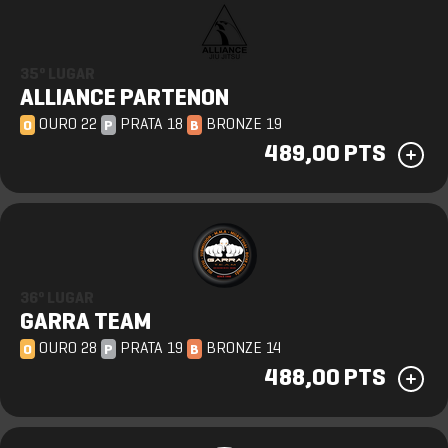
35º LUGAR
ALLIANCE PARTENON
OURO 22
PRATA 18
BRONZE 19
O
P
B
489,00 PTS
36º LUGAR
GARRA TEAM
OURO 28
PRATA 19
BRONZE 14
O
P
B
488,00 PTS