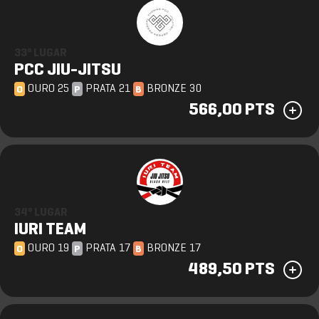
33º LUGAR
PCC JIU-JITSU
OURO 25
PRATA 21
BRONZE 30
O
P
B
566,00 PTS
34º LUGAR
IURI TEAM
OURO 19
PRATA 17
BRONZE 17
O
P
B
489,50 PTS