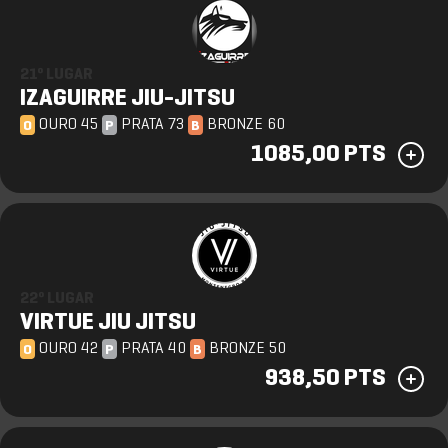
21º LUGAR
IZAGUIRRE JIU-JITSU
OURO 45
PRATA 73
BRONZE 60
O
P
B
1085,00 PTS
22º LUGAR
VIRTUE JIU JITSU
OURO 42
PRATA 40
BRONZE 50
O
P
B
938,50 PTS