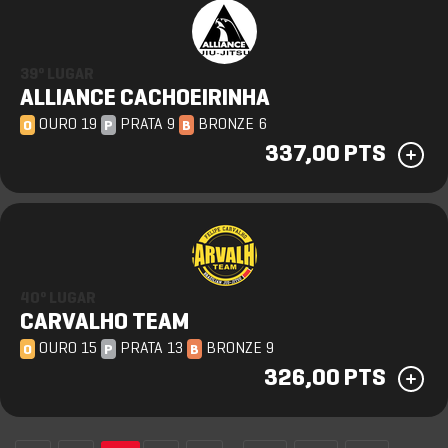
39º LUGAR
ALLIANCE CACHOEIRINHA
OURO 19
PRATA 9
BRONZE 6
O
P
B
337,00 PTS
40º LUGAR
CARVALHO TEAM
OURO 15
PRATA 13
BRONZE 9
O
P
B
326,00 PTS