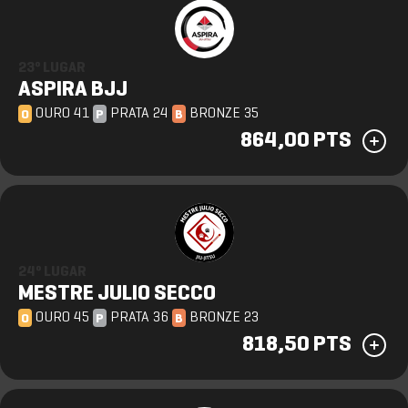
23º LUGAR
ASPIRA BJJ
OURO 41
PRATA 24
BRONZE 35
O
P
B
864,00 PTS
24º LUGAR
MESTRE JULIO SECCO
OURO 45
PRATA 36
BRONZE 23
O
P
B
818,50 PTS