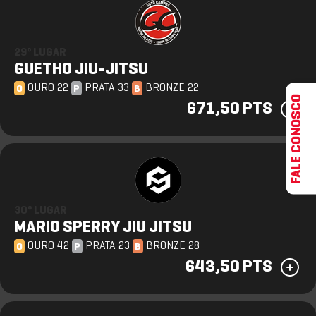
29º LUGAR
GUETHO JIU-JITSU
OURO 22
PRATA 33
BRONZE 22
O
P
B
FALE CONOSCO
671,50 PTS
30º LUGAR
MARIO SPERRY JIU JITSU
OURO 42
PRATA 23
BRONZE 28
O
P
B
643,50 PTS