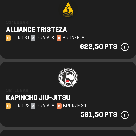
31º LUGAR
ALLIANCE TRISTEZA
OURO 31
PRATA 25
BRONZE 24
O
P
B
622,50 PTS
32º LUGAR
KAPINCHO JIU-JITSU
OURO 22
PRATA 24
BRONZE 34
O
P
B
581,50 PTS