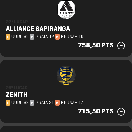
27º LUGAR
ALLIANCE SAPIRANGA
OURO 39
PRATA 12
BRONZE 10
O
P
B
758,50 PTS
28º LUGAR
ZENITH
OURO 32
PRATA 21
BRONZE 17
O
P
B
715,50 PTS