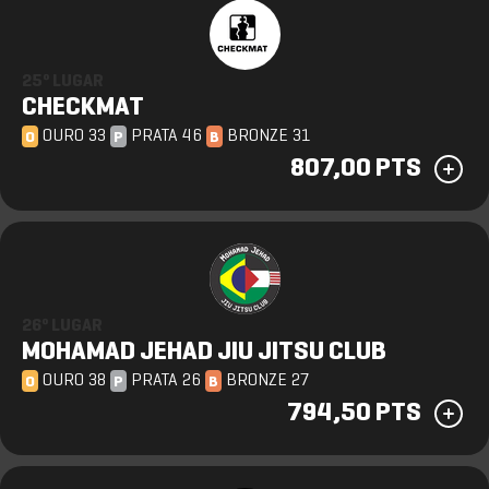
25º LUGAR
CHECKMAT
OURO 33
PRATA 46
BRONZE 31
O
P
B
807,00 PTS
26º LUGAR
MOHAMAD JEHAD JIU JITSU CLUB
OURO 38
PRATA 26
BRONZE 27
O
P
B
794,50 PTS