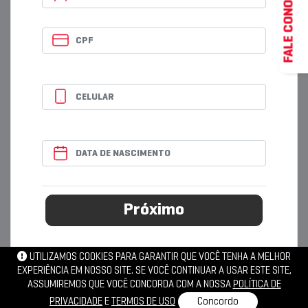
FALE CONOSCO
Próximo
UTILIZAMOS COOKIES PARA GARANTIR QUE VOCÊ TENHA A MELHOR
EXPERIÊNCIA EM NOSSO SITE. SE VOCÊ CONTINUAR A USAR ESTE SITE,
ASSUMIREMOS QUE VOCÊ CONCORDA COM A NOSSA
POLÍTICA DE
PRIVACIDADE
E
TERMOS DE USO
Concordo